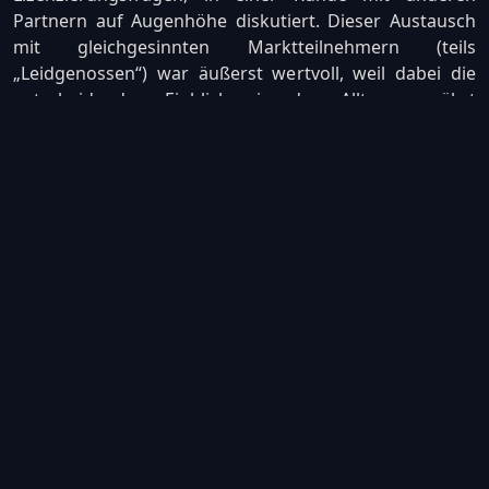
Partnern auf Augenhöhe diskutiert. Dieser Austausch
mit gleichgesinnten Marktteilnehmern (teils
„Leidgenossen“) war äußerst wertvoll, weil dabei die
entscheidenden Einblicke in den Alltag gewährt
wurden: „Am Zahn der Zeit bleiben. Das stelle ich über
alles. Wenn man in seiner täglichen Routine gefangen
ist, läuft man bildlich gesprochen mit Scheuklappen
umher. Jeder Einzelne ist auf seine Tätigkeiten
konzentriert, die es abzuarbeiten gilt. Da ist es von
Vorteil, wenn man für wenige Tage von den operativen
Verpflichtungen entfliehen kann, um die eigene
Perspektive zu weiten. So erhält man einen anderen
Blick auf die großen Themen. Das viel zitierte „Big
Picture“ rückt wieder in den Fokus. Über customer
acquisition macht man sich tagtäglich seine beiläufigen
Gedanken. In einem Raum mit anderen Partnern
entsteht ein Biotop an Inspiration und plötzlich hat man
den Kopf frei, um sich diesen erfolgskritischen Themen